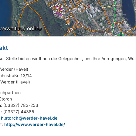
akt
ser Stelle bieten wir Ihnen die Gelegenheit, uns Ihre Anregungen, Wün
Werder (Havel)
ahnstraße 13/14
Werder (Havel)
chpartner:
Storch
n: (03327) 783-253
x: (03327) 44385
:
h.storch@werder-havel.de
et:
http://www.werder-havel.de/