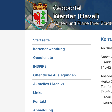
Kont
Startseite
An die
Kartenanwendung
Stadt 
Geodienste
Eisenb
INSPIRE
14542 
Öffentliche Auslegungen
Anspre
Heiko 
Aktuelles (Archiv)
Telefo
Telefa
Links
E-Mail
Kontakt
Intern
Anmeldung