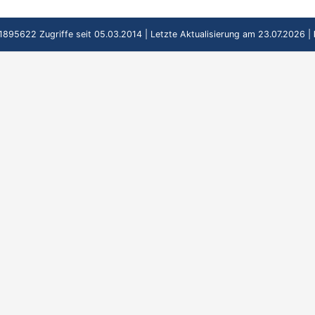
1895622 Zugriffe seit 05.03.2014 | Letzte Aktualisierung am 23.07.2026 |