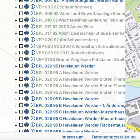
BPL 004 92 1A Gewerbegebiet Werder Kemnitz Phöb
VEP 005 92 Scheunhornweg
BPL 009 92 Wohn-und Gewerbeanlage Kemnitzer Str
BPL 010 92 Wachtelwinkel Änderung Februar 1994
BPL 017 92 2003 An der Föse
BPL 017 92 Adolf-Damaschke-Straße Eisenbahnstraß
VEP 020 92 Am Schwalbenberg
VBP 020 92 2000 A Rondell am Schwalbenberg
VBP 020 92 2017 Rotkehlchenweg
VEP 21 93 Grüner Weg-Ecke Potsdamer Straße
BPL 029 95 Havelauen Werder
BPL 029 95 A Havelauen Werder
BPL 029 95 A Havelauen Werder Blüten Therme Teil I
BPL 029 95 A Havelauen Werder Blüten Therme Teil I
BPL 029 95 A Havelauen Werder Blüten Therme Teil II
BPL 029 95 B Havelauen Werder
BPL 029 95 B Havelauen Werder - 1. Änderung
BPL 029 95 C Havelauen Werder-Musterhausausstellu
BPL 029 95 C Havelauen Werder-Musterhausausstellu
BPL 029 95 D Havelauen Werder Flächentausch Gem
© Stadt Werder (Havel) 2026 | © GeoBasis-DE/LGB 2026, dl-de/by-2-0
BPL 029 95 E Havelauen Werder
Impressum
Datenschutzerklärung
BPL 029 95 F Havelauen Werder