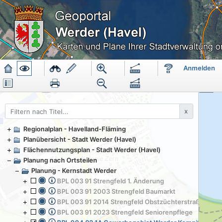
Anmelden
<
Themen
x
Regionalplan - Havelland-Fläming
Planübersicht - Stadt Werder (Havel)
Flächennutzungsplan - Stadt Werder (Havel)
Planung nach Ortsteilen
Planung - Kernstadt Werder
BPL 003 91 Strengfeld 1. Änderung
BPL 003 91 2003 Strengfeld Baumarkt
BPL 003 91 2014 Strengfeld Obstzüchterstraße
BPL 003 91 2023 Strengfeld Seniorenpflege